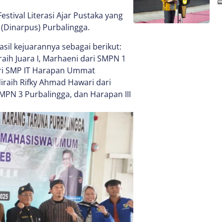
estival Literasi Ajar Pustaka yang
(Dinarpus) Purbalingga.
sil kejuarannya sebagai berikut:
raih Juara I, Marhaeni dari SMPN 1
dari SMP IT Harapan Ummat
diraih Rifky Ahmad Hawari dari
SMPN 3 Purbalingga, dan Harapan III