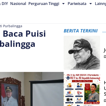
& DIY
Nasional
Perguruan Tinggi
Pariwisata
Lainn
ati Purbalingga
BERITA TERKINI
 Baca Puisi
rbalingga