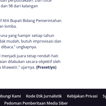
dan perpustakaan. Dari total
 dan 98 dari kalangan
f Ahli Bupati Bidang Pemerintahan
an lomba.
runa yang hampir setiap tahun
idak mudah, butuh improvisasi dan
 dibaca,” ungkapnya.
 menjadi juara tetap rendah hati
ian dilakukan secara objektif oleh
u khawatir,” ujarnya.
(Prasetiyo)
bungi Kami
Kode Etik Jurnalistik
Kebijakan Privasi
S
Pedoman Pemberitaan Media Siber