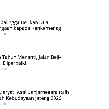
balingga Berikan Dua
rgaan kepada Kankemenag
13:01
 Tahun Menanti, Jalan Beji–
i Diperbaiki
16:35
Maryati Asal Banjarnegara Raih
ah Kebudayaan Jateng 2026
09:03