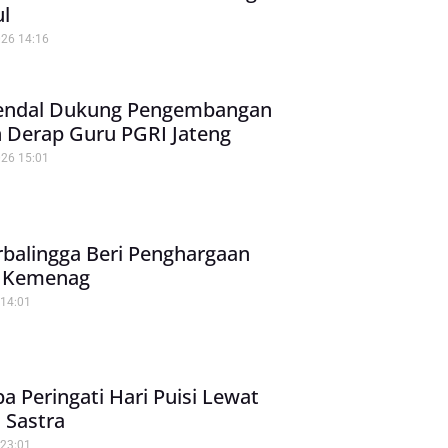
l
026
14:16
endal Dukung Pengembangan
 Derap Guru PGRI Jateng
026
15:01
balingga Beri Penghargaan
 Kemenag
14:01
a Peringati Hari Puisi Lewat
 Sastra
23:01