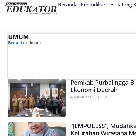
Beranda
Pendidikan
Jateng 
UMUM
Beranda
»
Umum
Pemkab Purbalingga-BI 
Ekonomi Daerah
4 Agustus 2026
15:02
“JEMPOLESS”, Mudahk
Kelurahan Wirasana M