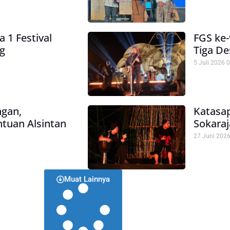
 1 Festival
FGS ke-
ng
Tiga De
5 Juli 2026
0
ngan,
Katasap
ntuan Alsintan
Sokaraj
27 Juni 202
Muat Lainnya