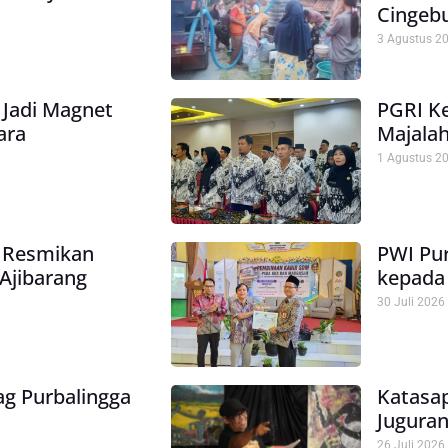
Cingebu
3 Agustus 2
Jadi Magnet
PGRI K
ara
Majalah
1 Agustus 2
 Resmikan
PWI Pur
Ajibarang
kepada
30 Juli 2026
g Purbalingga
Katasap
Juguran
26 Juli 2026