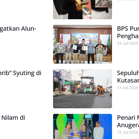
gatkan Alun-
BPS Pur
Pengha
24 Juli 2026
ib” Syuting di
Sepuluh
Kutasar
14 Juli 2026
 Nilam di
Penari 
Anuger
12 Juli 2026