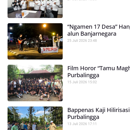
“Ngamen 17 Desa” Han
alun Banjarnegara
25 Juli 2026
23:48
Film Horor “Tamu Maghr
Purbalingga
15 Juli 2026
15:02
Bappenas Kaji Hilirisasi
Purbalingga
13 Juli 2026
17:11