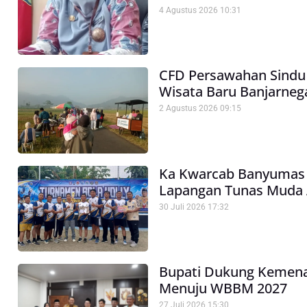
4 Agustus 2026
10:31
CFD Persawahan Sindu 
Wisata Baru Banjarneg
2 Agustus 2026
09:15
Ka Kwarcab Banyumas
Lapangan Tunas Muda 
30 Juli 2026
17:32
Bupati Dukung Kemena
Menuju WBBM 2027
27 Juli 2026
15:30