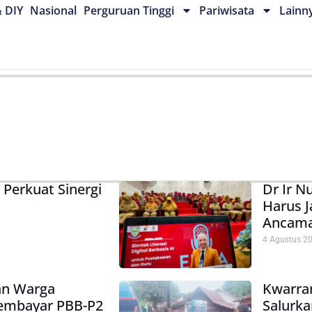
& DIY
Nasional
Perguruan Tinggi
Pariwisata
Lainn
Perkuat Sinergi
Dr Ir N
Harus J
Ancam
4 Agustus 2
an Warga
Kwarra
embayar PBB-P2
Salurka