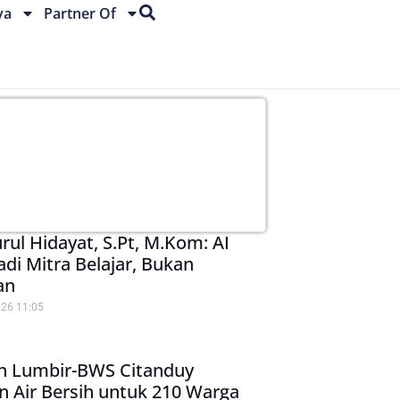
ya
Partner Of
urul Hidayat, S.Pt, M.Kom: AI
adi Mitra Belajar, Bukan
an
026
11:05
n Lumbir-BWS Citanduy
n Air Bersih untuk 210 Warga