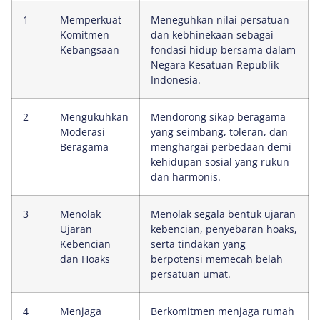
1
Memperkuat
Meneguhkan nilai persatuan
Komitmen
dan kebhinekaan sebagai
Kebangsaan
fondasi hidup bersama dalam
Negara Kesatuan Republik
Indonesia.
2
Mengukuhkan
Mendorong sikap beragama
Moderasi
yang seimbang, toleran, dan
Beragama
menghargai perbedaan demi
kehidupan sosial yang rukun
dan harmonis.
3
Menolak
Menolak segala bentuk ujaran
Ujaran
kebencian, penyebaran hoaks,
Kebencian
serta tindakan yang
dan Hoaks
berpotensi memecah belah
persatuan umat.
4
Menjaga
Berkomitmen menjaga rumah