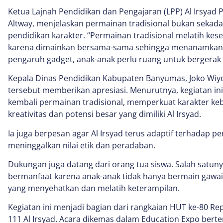
Ketua Lajnah Pendidikan dan Pengajaran (LPP) Al Irsyad
Altway, menjelaskan permainan tradisional bukan sekadar
pendidikan karakter. “Permainan tradisional melatih 
karena dimainkan bersama-sama sehingga menanamkan ni
pengaruh gadget, anak-anak perlu ruang untuk bergerak ak
Kepala Dinas Pendidikan Kabupaten Banyumas, Joko Wiyo
tersebut memberikan apresiasi. Menurutnya, kegiatan i
kembali permainan tradisional, memperkuat karakter k
kreativitas dan potensi besar yang dimiliki Al Irsyad.
Ia juga berpesan agar Al Irsyad terus adaptif terhadap
meninggalkan nilai etik dan peradaban.
Dukungan juga datang dari orang tua siswa. Salah satunya
bermanfaat karena anak-anak tidak hanya bermain gawai
yang menyehatkan dan melatih keterampilan.
Kegiatan ini menjadi bagian dari rangkaian HUT ke-80 Rep
111 Al Irsyad. Acara dikemas dalam Education Expo ber