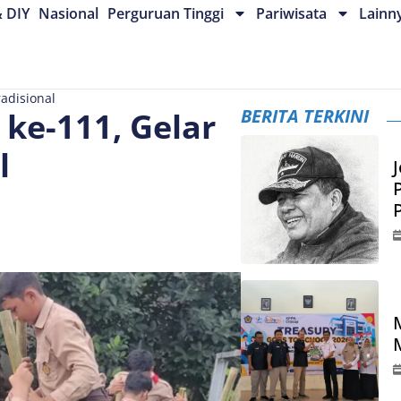
& DIY
Nasional
Perguruan Tinggi
Pariwisata
Lainn
adisional
BERITA TERKINI
 ke-111, Gelar
l
J