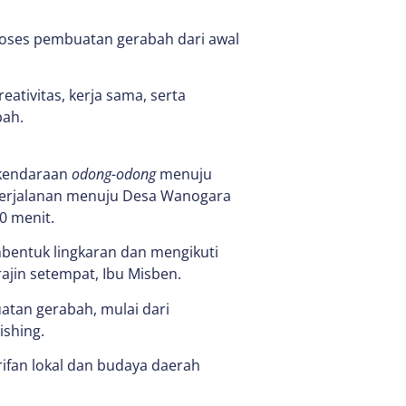
proses pembuatan gerabah dari awal
eativitas, kerja sama, serta
bah.
 kendaraan
odong-odong
menuju
 perjalanan menuju Desa Wanogara
0 menit.
mbentuk lingkaran dan mengikuti
jin setempat, Ibu Misben.
tan gerabah, mulai dari
ishing.
ifan lokal dan budaya daerah