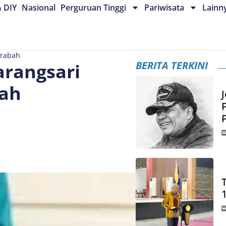
& DIY
Nasional
Perguruan Tinggi
Pariwisata
Lainn
erabah
BERITA TERKINI
arangsari
bah
J