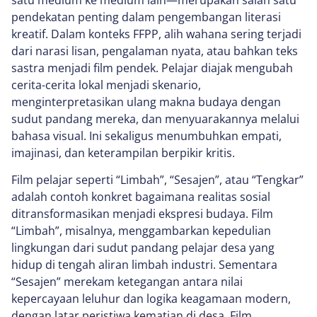
satu medium ke medium lain—merupakan salah satu
pendekatan penting dalam pengembangan literasi
kreatif. Dalam konteks FFPP, alih wahana sering terjadi
dari narasi lisan, pengalaman nyata, atau bahkan teks
sastra menjadi film pendek. Pelajar diajak mengubah
cerita-cerita lokal menjadi skenario,
menginterpretasikan ulang makna budaya dengan
sudut pandang mereka, dan menyuarakannya melalui
bahasa visual. Ini sekaligus menumbuhkan empati,
imajinasi, dan keterampilan berpikir kritis.
Film pelajar seperti “Limbah”, “Sesajen”, atau “Tengkar”
adalah contoh konkret bagaimana realitas sosial
ditransformasikan menjadi ekspresi budaya. Film
“Limbah”, misalnya, menggambarkan kepedulian
lingkungan dari sudut pandang pelajar desa yang
hidup di tengah aliran limbah industri. Sementara
“Sesajen” merekam ketegangan antara nilai
kepercayaan leluhur dan logika keagamaan modern,
dengan latar peristiwa kematian di desa. Film