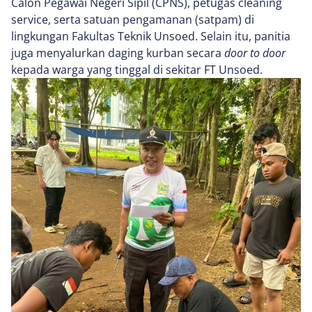
Calon Pegawai Negeri Sipil (CPNS), petugas cleaning
service, serta satuan pengamanan (satpam) di
lingkungan Fakultas Teknik Unsoed. Selain itu, panitia
juga menyalurkan daging kurban secara
door to door
kepada warga yang tinggal di sekitar FT Unsoed.