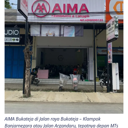
AIMA Bukateja di Jalan raya Bukateja – Klampok
Banjarnegara atau Jalan Argandaru, tepatnya depan MTs