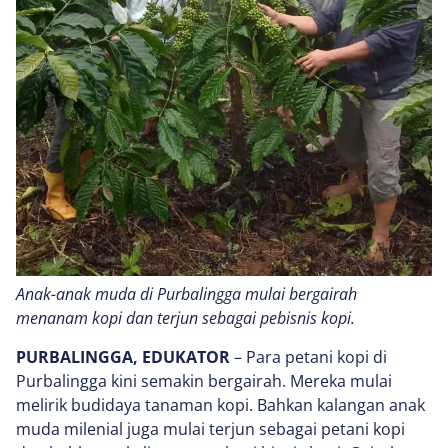
Anak-anak muda di Purbalingga mulai bergairah
menanam kopi dan terjun sebagai pebisnis kopi.
PURBALINGGA, EDUKATOR
– Para petani kopi di
Purbalingga kini semakin bergairah. Mereka mulai
melirik budidaya tanaman kopi. Bahkan kalangan anak
muda milenial juga mulai terjun sebagai petani kopi