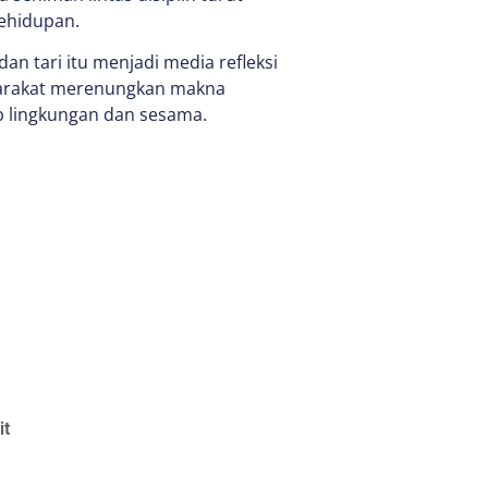
ehidupan.
n tari itu menjadi media refleksi
yarakat merenungkan makna
p lingkungan dan sesama.
it