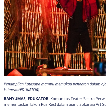
Penampilan Katasapa mampu memukau penonton dalam ajang
Istimewa/EDUKATOR)
BANYUMAS, EDUKATOR
–Komunitas Teater Sastra Perwi
mementaskan lakon Rus Res! dalam ajang Sokaraja Art Su