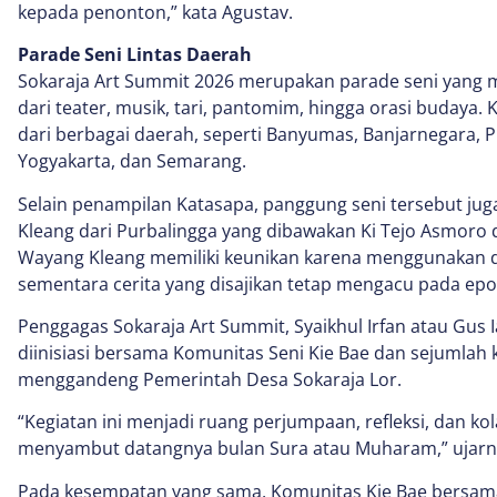
kepada penonton,” kata Agustav.
Parade Seni Lintas Daerah
Sokaraja Art Summit 2026 merupakan parade seni yang 
dari teater, musik, tari, pantomim, hingga orasi budaya.
dari berbagai daerah, seperti Banyumas, Banjarnegara, P
Yogyakarta, dan Semarang.
Selain penampilan Katasapa, panggung seni tersebut ju
Kleang dari Purbalingga yang dibawakan Ki Tejo Asmoro 
Wayang Kleang memiliki keunikan karena menggunakan 
sementara cerita yang disajikan tetap mengacu pada ep
Penggagas Sokaraja Art Summit, Syaikhul Irfan atau Gus 
diinisiasi bersama Komunitas Seni Kie Bae dan sejumlah 
menggandeng Pemerintah Desa Sokaraja Lor.
“Kegiatan ini menjadi ruang perjumpaan, refleksi, dan ko
menyambut datangnya bulan Sura atau Muharam,” ujarn
Pada kesempatan yang sama, Komunitas Kie Bae bersama s