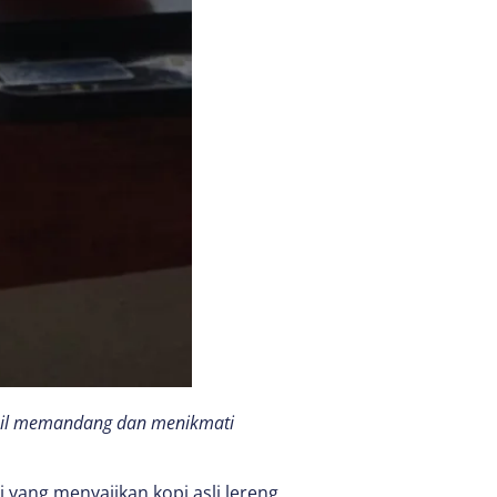
mbil memandang dan menikmati
 yang menyajikan kopi asli lereng