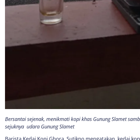
Bersantai sejenak, menikmati kopi khas Gunung Slamet sa
sejuknya udara Gunung Slamet
Barista Kedai Kopi Ghora, Sutikno mengatakan, kedai kopi