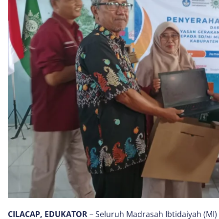
CILACAP, EDUKATOR
– Seluruh Madrasah Ibtidaiyah (M