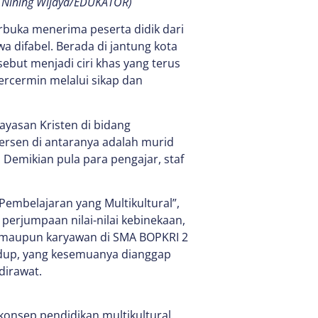
a Nining Wijaya/EDUKATOR)
erbuka menerima peserta didik dari
wa difabel. Berada di jantung kota
ebut menjadi ciri khas yang terus
ercermin melalui sikap dan
yasan Kristen di bidang
persen di antaranya adalah murid
Demikian pula para pengajar, staf
mbelajaran yang Multikultural”,
perjumpaan nilai-nilai kebinekaan,
 maupun karyawan di SMA BOPKRI 2
idup, yang kesemuanya dianggap
dirawat.
onsep pendidikan multikultural.