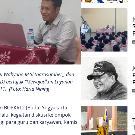
J
ayu Wahyono M.Si (narasumber), dan
FGD) bertajuk “Mewujudkan Layanan
1). (Foto: Harta Nining
) BOPKRI 2 (Boda) Yogyakarta
alui kegiatan diskusi kelompok
agi para guru dan karyawan, Kamis