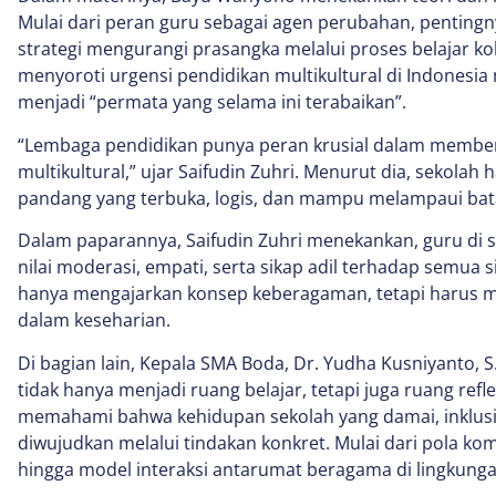
Mulai dari peran guru sebagai agen perubahan, penting
strategi mengurangi prasangka melalui proses belajar kol
menyoroti urgensi pendidikan multikultural di Indonesia
menjadi “permata yang selama ini terabaikan”.
“Lembaga pendidikan punya peran krusial dalam memben
multikultural,” ujar Saifudin Zuhri. Menurut dia, seko
pandang yang terbuka, logis, dan mampu melampaui bata
Dalam paparannya, Saifudin Zuhri menekankan, guru di se
nilai moderasi, empati, serta sikap adil terhadap semua s
hanya mengajarkan konsep keberagaman, tetapi harus 
dalam keseharian.
Di bagian lain, Kepala SMA Boda, Dr. Yudha Kusniyanto, S
tidak hanya menjadi ruang belajar, tetapi juga ruang refl
memahami bahwa kehidupan sekolah yang damai, inklusif
diwujudkan melalui tindakan konkret. Mulai dari pola ko
hingga model interaksi antarumat beragama di lingkunga