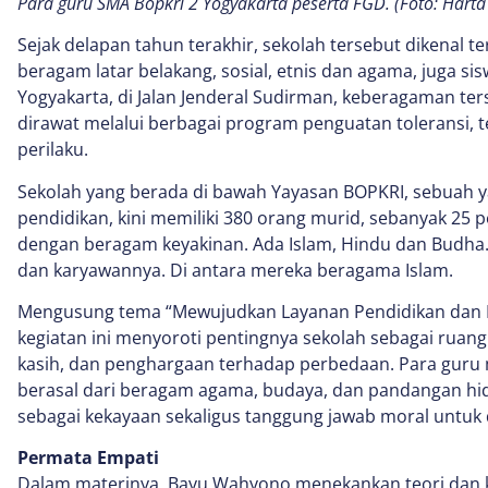
Para guru SMA Bopkri 2 Yogyakarta peserta FGD. (Foto: Hart
Sejak delapan tahun terakhir, sekolah tersebut dikenal t
beragam latar belakang, sosial, etnis dan agama, juga sis
Yogyakarta, di Jalan Jenderal Sudirman, keberagaman ters
dirawat melalui berbagai program penguatan toleransi, t
perilaku.
Sekolah yang berada di bawah Yayasan BOPKRI, sebuah ya
pendidikan, kini memiliki 380 orang murid, sebanyak 25 
dengan beragam keyakinan. Ada Islam, Hindu dan Budha. 
dan karyawannya. Di antara mereka beragama Islam.
Mengusung tema “Mewujudkan Layanan Pendidikan dan Pe
kegiatan ini menyoroti pentingnya sekolah sebagai ruang 
kasih, dan penghargaan terhadap perbedaan. Para guru
berasal dari beragam agama, budaya, dan pandangan h
sebagai kekayaan sekaligus tanggung jawab moral untuk 
Permata Empati
Dalam materinya, Bayu Wahyono menekankan teori dan k