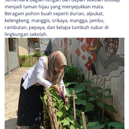
menjadi taman hijau yang menyejukkan mata.
Beragam pohon buah seperti durian, alpukat,
kelengkeng, manggis, srikaya, mangga, jambu,
rambutan, pepaya, dan kelapa tumbuh subur di
lingkungan sekolah.