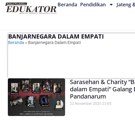
Beranda
Pendidikan
Jateng 
BANJARNEGARA DALAM EMPATI
Beranda
»
Banjarnegara Dalam Empati
Sarasehan & Charity “
dalam Empati” Galang 
Pandanarum
22 November 2025
23:05