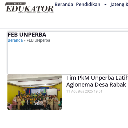
Beranda
Pendidikan
Jateng 
FEB UNPERBA
Beranda
»
FEB UNperba
Tim PkM Unperba Lati
Aglonema Desa Rabak
11 Agustus 2025
19:51