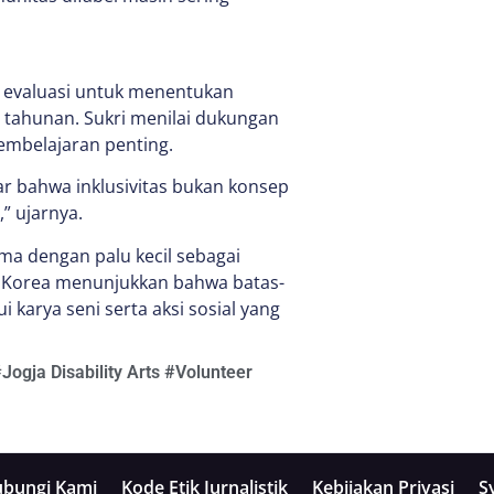
 evaluasi untuk menentukan
 tahunan. Sukri menilai dukungan
mbelajaran penting.
jar bahwa inklusivitas bukan konsep
,” ujarnya.
ama dengan palu kecil sebagai
Korea menunjukkan bahwa batas-
 karya seni serta aksi sosial yang
#
Jogja Disability Arts
#
Volunteer
bungi Kami
Kode Etik Jurnalistik
Kebijakan Privasi
S