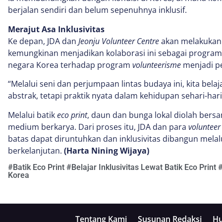
berjalan sendiri dan belum sepenuhnya inklusif.
Merajut Asa Inklusivitas
Ke depan, JDA dan
Jeonju Volunteer Centre
akan melakukan
kemungkinan menjadikan kolaborasi ini sebagai program
negara Korea terhadap program
volunteerisme
menjadi pe
“Melalui seni dan perjumpaan lintas budaya ini, kita bela
abstrak, tetapi praktik nyata dalam kehidupan sehari-hari
Melalui batik
eco print
, daun dan bunga lokal diolah bers
medium berkarya. Dari proses itu, JDA dan para
volunteer
batas dapat diruntuhkan dan inklusivitas dibangun melalui
berkelanjutan.
(Harta Nining Wijaya)
#
Batik Eco Print
#
Belajar Inklusivitas Lewat Batik Eco Print
Korea
Tentang Kami
Susunan Redaksi
Hu