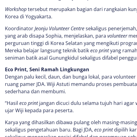
Workshop
tersebut merupakan bagian dari rangkaian kunj
Korea di Yogyakarta.
Koordinator
Jeonju Volunteer Centre
sekaligus penerjemah,
yang arab disapa Sophia, menjelaskan, para
volunteer
mer
perguruan tinggi di Korea Selatan yang mengikuti prog
Mereka belajar langsung teknik batik
eco print
yang ramah 
seniman batik asal Gunungkidul sekaligus difabel penggun
Eco Print, Seni Ramah Lingkungan
Dengan palu kecil, daun, dan bunga lokal, para voluntee
ruang pamer JDA. Wiji Astuti memandu proses pembuatan
sederhana dan membumi.
“Hasil
eco print
jangan dicuci dulu selama tujuh hari aga
ujar Wiji kepada para peserta.
Karya yang dihasilkan dibawa pulang oleh masing-masin
sekaligus pengetahuan baru. Bagi JDA,
eco print
dipilih k
sekaligus menegaskan posisi difabel dan perempuan seba