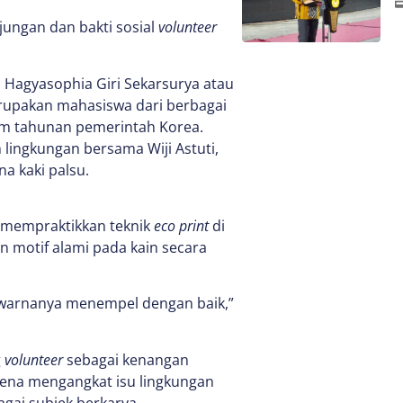
ungan dan bakti sosial
volunteer
 Hagyasophia Giri Sekarsurya atau
upakan mahasiswa dari berbagai
ram tahunan pemerintah Korea.
lingkungan bersama Wiji Astuti,
a kaki palsu.
r mempraktikkan teknik
eco print
di
 motif alami pada kain secara
r warnanya menempel dengan baik,”
g
volunteer
sebagai kenangan
arena mengangkat isu lingkungan
gai subjek berkarya.