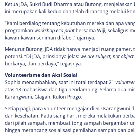
Ketua JDA, Sukri Budi Dharma atau Butong, menjelaska
ini merupakan kali kedua dan telah dirancang melalui ko
“Kami berdialog tentang kebutuhan mereka dan apa yang 
programkan
workshop eco print
bersama Wiji, sekaligus m
kawan-kawan seniman difabel,” ujarnya.
Menurut Butong, JDA tidak hanya menjadi ruang pamer,
potensi. “Di JDA, prinsipnya jelas:
we are subject, not object.
berkarya, dan berdaya,” tegasnya.
Volunteerisme dan Aksi Sosial
Sophia menambahkan, saat ini total terdapat 21
volunteer
atas 18 mahasiswa dan tiga pendamping. Selama dua min
Karangwuni, Glagah, Kulon Progo.
Setiap pagi, para volunteer mengajar di SD Karangwuni 
dan kesehatan. Pada siang hari, mereka melakukan berbag
dari pilah sampah, membuat tong sampah bergambar u
hingga merancang sosialisasi pemilahan sampah dan pel