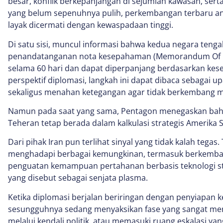
besar, konflik berkepanjangan di sejumlah kawasan, sert
yang belum sepenuhnya pulih, perkembangan terbaru a
layak dicermati dengan kewaspadaan tinggi.
Di satu sisi, muncul informasi bahwa kedua negara ten
penandatanganan nota kesepahaman (Memorandum Of U
selama 60 hari dan dapat diperpanjang berdasarkan ke
perspektif diplomasi, langkah ini dapat dibaca sebagai 
sekaligus menahan ketegangan agar tidak berkembang me
Namun pada saat yang sama, Pentagon menegaskan bahwa
Teheran tetap berada dalam kalkulasi strategis Amerika S
Dari pihak Iran pun terlihat sinyal yang tidak kalah teg
menghadapi berbagai kemungkinan, termasuk berkemba
penguatan kemampuan pertahanan berbasis teknologi str
yang disebut sebagai senjata plasma.
Ketika diplomasi berjalan beriringan dengan penyiapan ke
sesungguhnya sedang menyaksikan fase yang sangat men
melalui kendali politik, atau memasuki ruang eskalasi yan