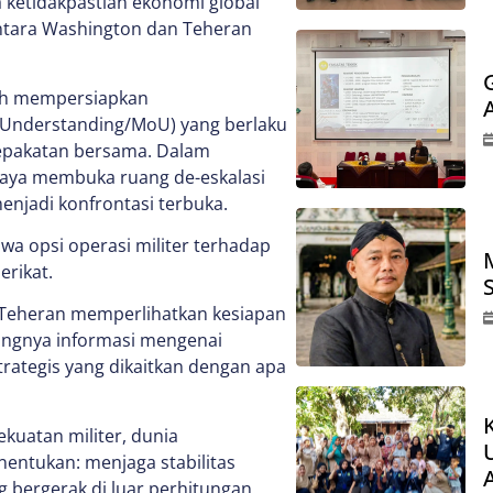
a ketidakpastian ekonomi global
ntara Washington dan Teheran
gah mempersiapkan
nderstanding/MoU) yang berlaku
sepakatan bersama. Dalam
upaya membuka ruang de-eskalasi
njadi konfrontasi terbuka.
 opsi operasi militer terhadap
erikat.
as. Teheran memperlihatkan kesiapan
ngnya informasi mengenai
ategis yang dikaitkan dengan apa
kuatan militer, dunia
entukan: menjaga stabilitas
g bergerak di luar perhitungan.