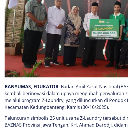
BANYUMAS, EDUKATOR
–Badan Amil Zakat Nasional (B
kembali berinovasi dalam upaya mengubah penyaluran za
melalui program Z-Laundry, yang diluncurkan di Pondok P
Kecamatan Kedungbanteng, Kamis (30/10/2025).
Peluncuran simbolis 25 unit usaha Z-Laundry tersebut d
BAZNAS Provinsi Jawa Tengah, KH. Ahmad Darodji, dida