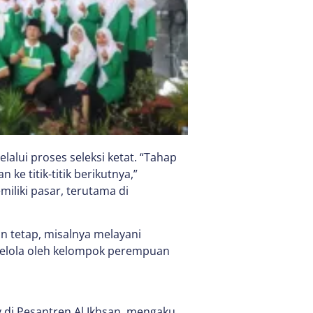
elalui proses seleksi ketat. “Tahap
 ke titik-titik berikutnya,”
liki pasar, terutama di
n tetap, misalnya melayani
ikelola oleh kelompok perempuan
 di Pesantren Al Ikhsan, mengaku