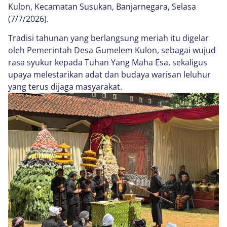
Kulon, Kecamatan Susukan, Banjarnegara, Selasa
(7/7/2026).
Tradisi tahunan yang berlangsung meriah itu digelar
oleh Pemerintah Desa Gumelem Kulon, sebagai wujud
rasa syukur kepada Tuhan Yang Maha Esa, sekaligus
upaya melestarikan adat dan budaya warisan leluhur
yang terus dijaga masyarakat.