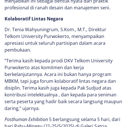
menjadikan ini sebagai bentuk nyata dari praktik
profesional di ranah desain dan manajemen seni.
Kolaboratif Lintas Negara
Dr. Tenia Wahyuningrum, S.Kom., M.T., Direktur
Telkom University Purwokerto, menyampaikan
apresiasi untuk seluruh partisipan dalam acara
pembukaan.
“Terima kasih kepada prodi DKV Telkom University
Purwokerto atas komitmen dan kerja
berkelanjutannya. Acara ini bukan hanya program
MBKM, tapi juga forum kolaboratif lintas negara dan
disiplin. Terima kasih juga kepada Pak Sudjud atas
kontribusi intelektualnya , dan kepada para seniman
serta peserta yang hadir baik secara langsung maupun
daring,” ujarnya.
Posthuman Exhibition
5 berlangsung selama 5 hari, dari
hari Rabu-Minggu (21-25/5/2025) di Galeri Satria,