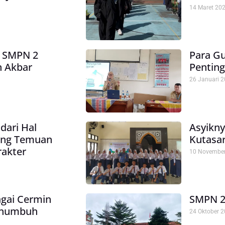
14 Maret 20
d SMPN 2
Para Gu
n Akbar
Penting
26 Januari 
dari Hal
Asyikny
rang Temuan
Kutasar
rakter
10 Novembe
gai Cermin
SMPN 2
enumbuh
24 Oktober 