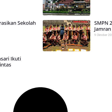
rasikan Sekolah
SMPN 2 
Jamran
9 Oktober 2
ari Ikuti
Lintas