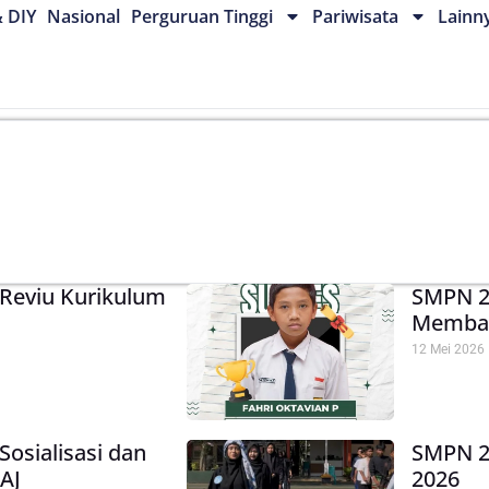
& DIY
Nasional
Perguruan Tinggi
Pariwisata
Lainn
 Reviu Kurikulum
SMPN 2 
Memba
12 Mei 2026
Sosialisasi dan
SMPN 2
AJ
2026