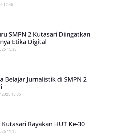
26
12:45
ru SMPN 2 Kutasari Diingatkan
nya Etika Digital
2026
15:30
a Belajar Jurnalistik di SMPN 2
i
r 2025
16:35
 Kutasari Rayakan HUT Ke-30
2025
11:15