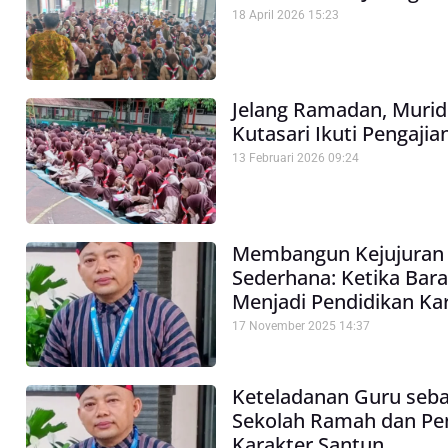
18 April 2026
15:23
Jelang Ramadan, Muri
Kutasari Ikuti Pengajia
13 Februari 2026
09:24
Membangun Kejujuran 
Sederhana: Ketika Ba
Menjadi Pendidikan Ka
17 November 2025
14:37
Keteladanan Guru seba
Sekolah Ramah dan P
Karakter Santun