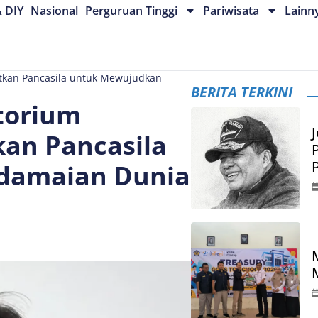
& DIY
Nasional
Perguruan Tinggi
Pariwisata
Lainn
tkan Pancasila untuk Mewujudkan
BERITA TERKINI
torium
J
an Pancasila
damaian Dunia