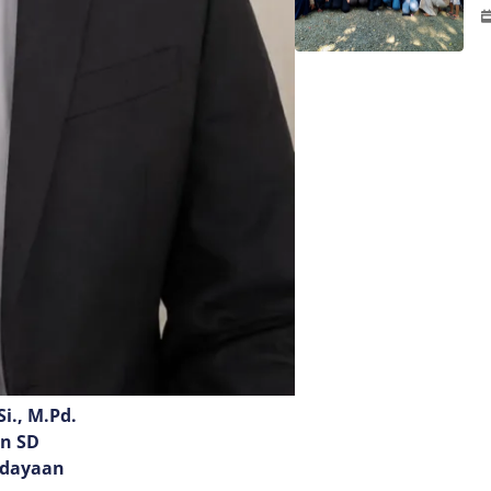
i., M.Pd.
an SD
udayaan