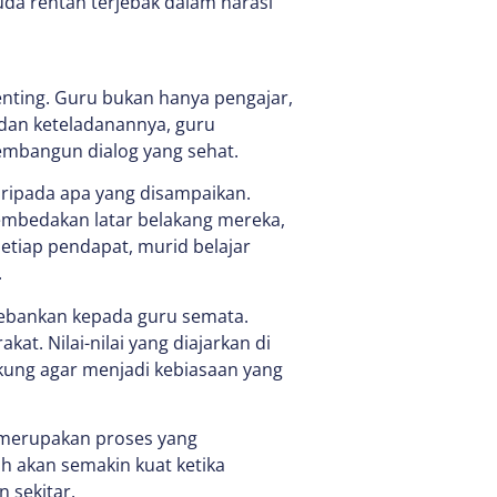
uda rentan terjebak dalam narasi
nting. Guru bukan hanya pengajar,
p dan keteladanannya, guru
bangun dialog yang sehat.
aripada apa yang disampaikan.
membedakan latar belakang mereka,
setiap pendapat, murid belajar
.
ebankan kepada guru semata.
t. Nilai-nilai yang diajarkan di
kung agar menjadi kebiasaan yang
r merupakan proses yang
ah akan semakin kuat ketika
 sekitar.