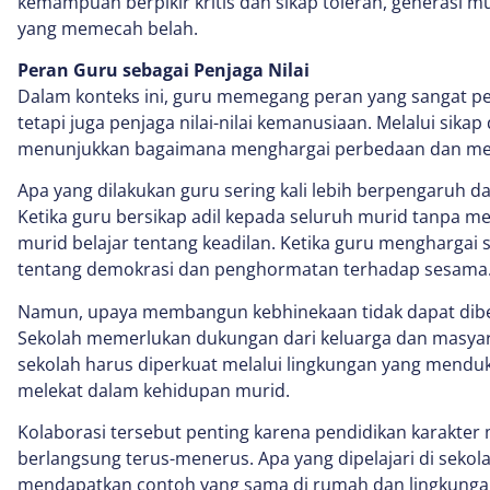
kemampuan berpikir kritis dan sikap toleran, generasi m
yang memecah belah.
Peran Guru sebagai Penjaga Nilai
Dalam konteks ini, guru memegang peran yang sangat pe
tetapi juga penjaga nilai-nilai kemanusiaan. Melalui sika
menunjukkan bagaimana menghargai perbedaan dan mem
Apa yang dilakukan guru sering kali lebih berpengaruh d
Ketika guru bersikap adil kepada seluruh murid tanpa 
murid belajar tentang keadilan. Ketika guru menghargai 
tentang demokrasi dan penghormatan terhadap sesama
Namun, upaya membangun kebhinekaan tidak dapat dib
Sekolah memerlukan dukungan dari keluarga dan masyaraka
sekolah harus diperkuat melalui lingkungan yang mendu
melekat dalam kehidupan murid.
Kolaborasi tersebut penting karena pendidikan karakte
berlangsung terus-menerus. Apa yang dipelajari di sekol
mendapatkan contoh yang sama di rumah dan lingkungan