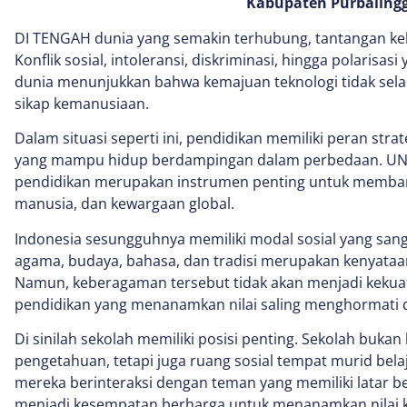
Kabupaten Purbaling
DI TENGAH dunia yang semakin terhubung, tantangan ke
Konflik sosial, intoleransi, diskriminasi, hingga polarisasi
dunia menunjukkan bahwa kemajuan teknologi tidak sela
sikap kemanusiaan.
Dalam situasi seperti ini, pendidikan memiliki peran str
yang mampu hidup berdampingan dalam perbedaan. U
pendidikan merupakan instrumen penting untuk memban
manusia, dan kewargaan global.
Indonesia sesungguhnya memiliki modal sosial yang san
agama, budaya, bahasa, dan tradisi merupakan kenyataan 
Namun, keberagaman tersebut tidak akan menjadi kekuata
pendidikan yang menanamkan nilai saling menghormati 
Di sinilah sekolah memiliki posisi penting. Sekolah buka
pengetahuan, tetapi juga ruang sosial tempat murid bela
mereka berinteraksi dengan teman yang memiliki latar be
menjadi kesempatan berharga untuk menanamkan nilai 