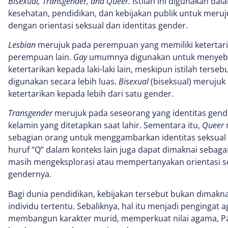
Bisexual, Transgender, and Queer.
Istilah ini digunakan dala
kesehatan, pendidikan, dan kebijakan publik untuk meru
dengan orientasi seksual dan identitas gender.
Lesbian
merujuk pada perempuan yang memiliki ketertari
perempuan lain.
Gay
umumnya digunakan untuk menyebut 
ketertarikan kepada laki-laki lain, meskipun istilah ters
digunakan secara lebih luas.
Bisexual
(biseksual) merujuk
ketertarikan kepada lebih dari satu gender.
Transgender
merujuk pada seseorang yang identitas gend
kelamin yang ditetapkan saat lahir. Sementara itu,
Queer
sebagian orang untuk menggambarkan identitas seksual 
huruf “Q” dalam konteks lain juga dapat dimaknai sebaga
masih mengeksplorasi atau mempertanyakan orientasi s
gendernya.
Bagi dunia pendidikan, kebijakan tersebut bukan dimakn
individu tertentu. Sebaliknya, hal itu menjadi pengingat 
membangun karakter murid, memperkuat nilai agama, Pan