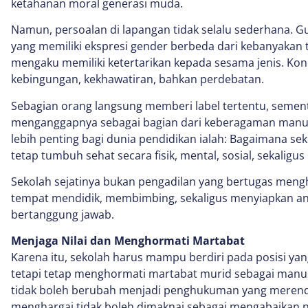
ketahanan moral generasi muda.
Namun, persoalan di lapangan tidak selalu sederhana. 
yang memiliki ekspresi gender berbeda dari kebanyakan
mengaku memiliki ketertarikan kepada sesama jenis. Kond
kebingungan, kekhawatiran, bahkan perdebatan.
Sebagian orang langsung memberi label tertentu, sement
menganggapnya sebagai bagian dari keberagaman manus
lebih penting bagi dunia pendidikan ialah: Bagaimana se
tetap tumbuh sehat secara fisik, mental, sosial, sekaligus
Sekolah sejatinya bukan pengadilan yang bertugas meng
tempat mendidik, membimbing, sekaligus menyiapkan a
bertanggung jawab.
Menjaga Nilai dan Menghormati Martabat
Karena itu, sekolah harus mampu berdiri pada posisi yang
tetapi tetap menghormati martabat murid sebagai manu
tidak boleh berubah menjadi penghukuman yang merend
menghargai tidak boleh dimaknai sebagai mengabaikan ni