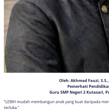
Oleh: Akhmad Fauzi, S.S.,
Pemerhati Pendidika
Guru SMP Negeri 2 Kutasari, P
“LEBIH mudah membangun anak yang kuat daripada mem
terluka.”