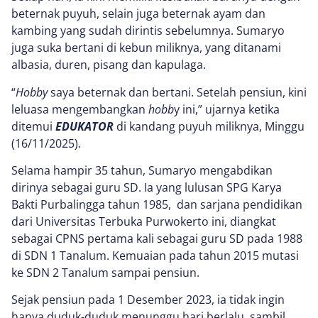
beternak puyuh, selain juga beternak ayam dan
kambing yang sudah dirintis sebelumnya. Sumaryo
juga suka bertani di kebun miliknya, yang ditanami
albasia, duren, pisang dan kapulaga.
“
Hobby
saya beternak dan bertani. Setelah pensiun, kini
leluasa mengembangkan
hobb
y ini,” ujarnya ketika
ditemui
EDUKATOR
di kandang puyuh miliknya, Minggu
(16/11/2025).
Selama hampir 35 tahun, Sumaryo mengabdikan
dirinya sebagai guru SD. Ia yang lulusan SPG Karya
Bakti Purbalingga tahun 1985, dan sarjana pendidikan
dari Universitas Terbuka Purwokerto ini, diangkat
sebagai CPNS pertama kali sebagai guru SD pada 1988
di SDN 1 Tanalum. Kemuaian pada tahun 2015 mutasi
ke SDN 2 Tanalum sampai pensiun.
Sejak pensiun pada 1 Desember 2023, ia tidak ingin
hanya duduk-duduk menunggu hari berlalu, sambil