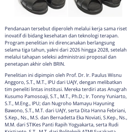
Pendanaan tersebut diperoleh melalui kerja sama riset
inovatif di bidang kesehatan dan teknologi terapan.
Program penelitian ini direncanakan berlangsung
selama tiga tahun, yakni dari 2026 hingga 2028, setelah
melalui tahapan seleksi administrasi proposal dan
penetapan akhir oleh BRIN.
Penelitian ini dipimpin oleh Prof. Dr. Ir. Paulus Wisnu
Anggoro, S.T., M.T., IPU dari UAJY, dengan melibatkan
tim peneliti lintas institusi. Mereka terdiri atas Anugrah
Kusumo Pamosoaji, S.T., M.T., Ph.D.; Ir. Tonny Yuniarto,
S.T., M.Eng., IPU; dan Nugroho Mamayu Hayuning
Bawono, S.T., M.T. dari UAJY, serta Dita Hanna Febriani,
S.Kep., Ns., M.S. dan Bernadetta Eka Noviati, S.Kep., Ns.,
M.M. dari STIKes Panti Rapih Yogyakarta, serta Rudi
Kristianto, S.T., M.T. dari Politeknik ATMI Surakarta.